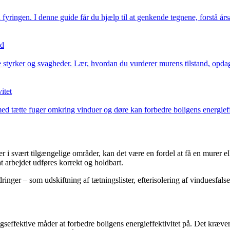
ringen. I denne guide får du hjælp til at genkende tegnene, forstå årsa
nd
yrker og svagheder. Lær, hvordan du vurderer murens tilstand, opdager 
itet
tætte fuger omkring vinduer og døre kan forbedre boligens energieffek
r i svært tilgængelige områder, kan det være en fordel at få en murer el
at arbejdet udføres korrekt og holdbart.
er – som udskiftning af tætningslister, efterisolering af vinduesfalse e
seffektive måder at forbedre boligens energieffektivitet på. Det kræv