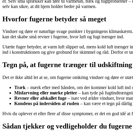
er. Selv små sprækker kan føre til varmetab, træk og fugtproblemer – 
selv kan sikre, at dit hjem holder bedre på varmen.
Hvorfor fugerne betyder så meget
Vinduer og døre er naturlige svage punkter i bygningens klimaskærm. 
kan det skabe små revner i fugerne, hvor luft og fugt trænger ind.
Utætte fuger betyder, at varm luft slipper ud, mens kold luft trænger 
ind i konstruktionen og give grobund for skimmel og råd. Derfor er
Tegn på, at fugerne trænger til udskiftning
Det er ikke altid let at se, om fugerne omkring vinduer og døre er utæt
Træk
– mærk efter med hånden, om der kommer kold luft ind
Misfarvning eller mørke pletter
– kan tyde på fugtindtrængni
Revner eller afskallet fuge
– især ved ældre vinduer, hvor mater
Kondens på indersiden af ruden
– kan være et tegn på dårlig
Hvis du oplever et eller flere af disse symptomer, er det en god idé at f
Sådan tjekker og vedligeholder du fugerne