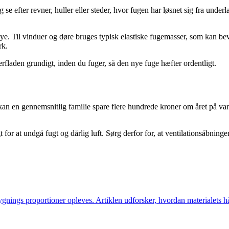
efter revner, huller eller steder, hvor fugen har løsnet sig fra underlage
ye. Til vinduer og døre bruges typisk elastiske fugemasser, som kan bev
rk.
erfladen grundigt, inden du fuger, så den nye fuge hæfter ordentligt.
kan en gennemsnitlig familie spare flere hundrede kroner om året på v
t for at undgå fugt og dårlig luft. Sørg derfor for, at ventilationsåbninge
ygnings proportioner opleves. Artiklen udforsker, hvordan materialets 