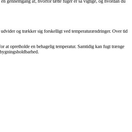
u en gennemgang af, hvorfor tætte fuger er så vigtige, og hvordan du
udvider og trækker sig forskelligt ved temperaturændringer. Over tid
 for at opretholde en behagelig temperatur. Samtidig kan fugt trænge
g bygningsholdbarhed.