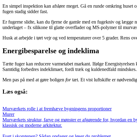
En simpel inspektion kan afsløre meget. Gå en runde omkring huset og se 
fugen stadig sidder fast.
Er fugerne slidte, kan du fjerne de gamle med en fugekniv og lægge n
underlaget – fx silikone til glatte overflader og MS-polymer til murvæ
Husk at arbejde i tørt vejr og ved temperaturer over 5 grader. Rens ov
Energibesparelse og indeklima
Tætte fuger kan reducere varmetabet markant. Ifølge Energistyrelsen 
Samtidig forbedres indeklimaet, fordi træk og kuldenedfald mindskes.
Men pas på med at gøre boligen
for
tæt. Et vist luftskifte er nødvendig
Læs også:
Murværkets rolle i at fremhæve bygningens proportioner
Murer
Murværkets struktur, farve og mønster er afgørende for, hvordan en b
klassisk og moderne arkitektur.
Fugt i skorstenen? Sådan opdager og løser du problemet