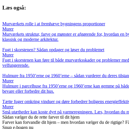
Læs også:
Murværkets rolle i at fremhæve bygningens proportioner
Murer
Murværkets struktur, farve og mønster er afgørende for, hvordan en b
klassisk og moderne arkitektur.
Fugt i skorstenen? Sådan opdager og løser du problemet
Murer
Fugt i skorstenen kan føre til både murværksskader og problemer med fy
velfungerende.
Hulmure fra 1950’erne og 1960’erne – sådan vurderer du deres tilsta
Murer
Hulmure i parcelhuse fra 1950’erne og 1960’erne kan gemme på både st
bevare eller forbedre dit hus.
Tætte fuger omkring vinduer og døre forbedrer boligens energieffektiv
Murer
Små utætheder kan koste dyrt på varmeregningen. Læs, hvordan du med 
Sådan vælger du de rette farver til dit hjem
Farver kan forvandle dit hjem – men hvordan vælger du de rigtige? Få i
Snup e-bogen nu