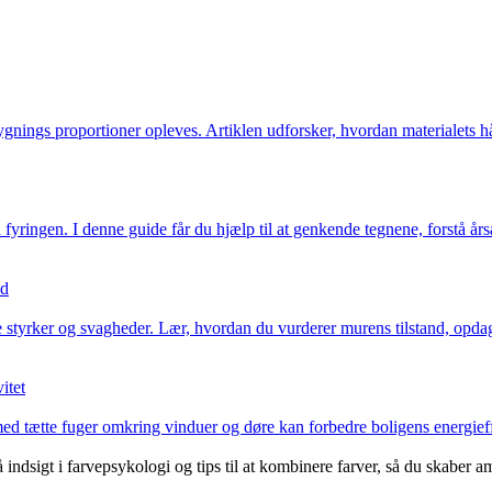
ygnings proportioner opleves. Artiklen udforsker, hvordan materialets 
ringen. I denne guide får du hjælp til at genkende tegnene, forstå årsa
nd
yrker og svagheder. Lær, hvordan du vurderer murens tilstand, opdager 
itet
tætte fuger omkring vinduer og døre kan forbedre boligens energieffek
ndsigt i farvepsykologi og tips til at kombinere farver, så du skaber a