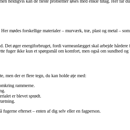
men heldigvis kan de fleste problemer løses med enkle tiltag. Her får d
Her mødes forskellige materialer – murværk, træ, plast og metal – som 
ind. Det øger energiforbruget, fordi varmeanlægget skal arbejde hårdere
 tætte fuger ikke kun et spørgsmål om komfort, men også om sundhed o
te, men der er flere tegn, du kan holde øje med:
 omkring rammerne.
ng.
ialet er blevet sprødt.
 tætning.
å fugerne efterset – enten af dig selv eller en fagperson.