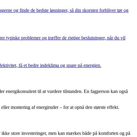
gerne og finde de bedste løsninger, så din skorsten forbliver tør og
typiske problemer og træffer de rigtige beslutninger, når du vil
tivitet, få et bedre indeklima og spare på energien.
ler energikonsulent til at vurdere tilstanden. En fagperson kan også
ller montering af energiruder – for at opnå den største effekt.
er ikke store investeringer, men kan mærkes både på komforten og på