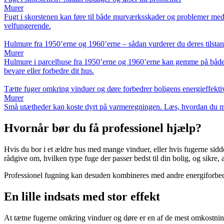
Murer
Fugt i skorstenen kan føre til både murværksskader og problemer med fy
velfungerende.
Hulmure fra 1950’erne og 1960’erne – sådan vurderer du deres tilsta
Murer
Hulmure i parcelhuse fra 1950’erne og 1960’erne kan gemme på både st
bevare eller forbedre dit hus.
Tætte fuger omkring vinduer og døre forbedrer boligens energieffektiv
Murer
Små utætheder kan koste dyrt på varmeregningen. Læs, hvordan du med 
Hvornår bør du få professionel hjælp?
Hvis du bor i et ældre hus med mange vinduer, eller hvis fugerne sidde
rådgive om, hvilken type fuge der passer bedst til din bolig, og sikre, 
Professionel fugning kan desuden kombineres med andre energiforbedring
En lille indsats med stor effekt
At tætne fugerne omkring vinduer og døre er en af de mest omkostning