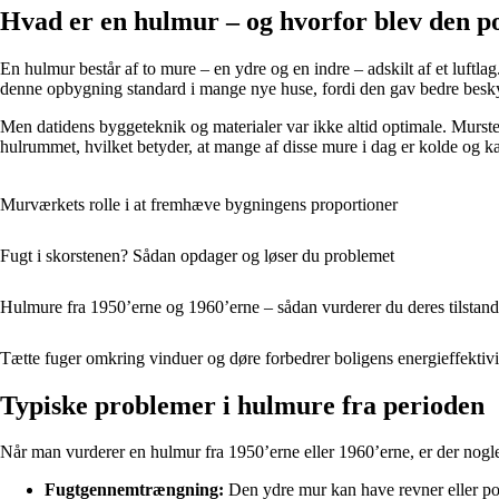
Hvad er en hulmur – og hvorfor blev den 
En hulmur består af to mure – en ydre og en indre – adskilt af et luf
denne opbygning standard i mange nye huse, fordi den gav bedre beskytt
Men datidens byggeteknik og materialer var ikke altid optimale. Mursten
hulrummet, hvilket betyder, at mange af disse mure i dag er kolde og
Murværkets rolle i at fremhæve bygningens proportioner
Fugt i skorstenen? Sådan opdager og løser du problemet
Hulmure fra 1950’erne og 1960’erne – sådan vurderer du deres tilstand
Tætte fuger omkring vinduer og døre forbedrer boligens energieffektivi
Typiske problemer i hulmure fra perioden
Når man vurderer en hulmur fra 1950’erne eller 1960’erne, er der nogl
Fugtgennemtrængning:
Den ydre mur kan have revner eller porø