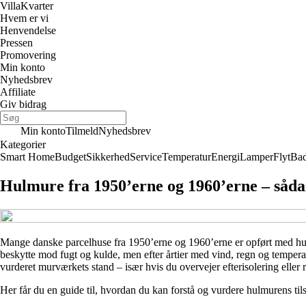
Villa
Kvarter
Hvem er vi
Henvendelse
Pressen
Promovering
Min konto
Nyhedsbrev
Affiliate
Giv bidrag
Min konto
Tilmeld
Nyhedsbrev
Kategorier
Smart Home
Budget
Sikkerhed
Service
Temperatur
Energi
Lamper
Flyt
Ba
Hulmure fra 1950’erne og 1960’erne – sådan
Mange danske parcelhuse fra 1950’erne og 1960’erne er opført med hulmu
beskytte mod fugt og kulde, men efter årtier med vind, regn og temperatu
vurderet murværkets stand – især hvis du overvejer efterisolering eller 
Her får du en guide til, hvordan du kan forstå og vurdere hulmurens ti