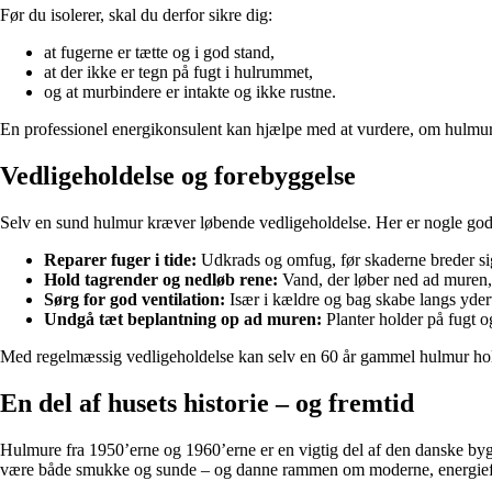
Før du isolerer, skal du derfor sikre dig:
at fugerne er tætte og i god stand,
at der ikke er tegn på fugt i hulrummet,
og at murbindere er intakte og ikke rustne.
En professionel energikonsulent kan hjælpe med at vurdere, om hulmursi
Vedligeholdelse og forebyggelse
Selv en sund hulmur kræver løbende vedligeholdelse. Her er nogle god
Reparer fuger i tide:
Udkrads og omfug, før skaderne breder si
Hold tagrender og nedløb rene:
Vand, der løber ned ad muren, 
Sørg for god ventilation:
Især i kældre og bag skabe langs yde
Undgå tæt beplantning op ad muren:
Planter holder på fugt 
Med regelmæssig vedligeholdelse kan selv en 60 år gammel hulmur ho
En del af husets historie – og fremtid
Hulmure fra 1950’erne og 1960’erne er en vigtig del af den danske bygge
være både smukke og sunde – og danne rammen om moderne, energieff