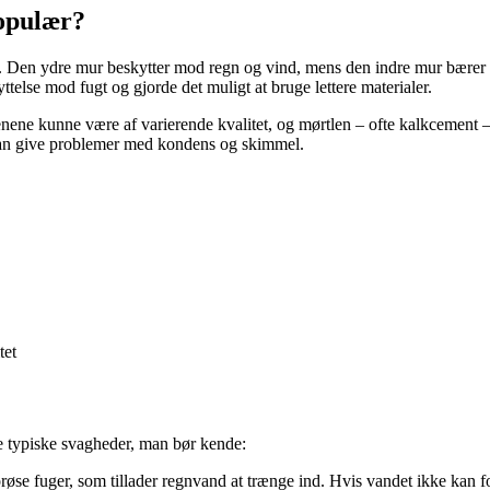
populær?
tlag. Den ydre mur beskytter mod regn og vind, mens den indre mur bære
else mod fugt og gjorde det muligt at bruge lettere materialer.
ene kunne være af varierende kvalitet, og mørtlen – ofte kalkcement – h
 kan give problemer med kondens og skimmel.
tet
e typiske svagheder, man bør kende:
se fuger, som tillader regnvand at trænge ind. Hvis vandet ikke kan fo