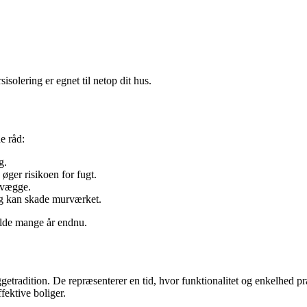
solering er egnet til netop dit hus.
e råd:
g.
øger risikoen for fugt.
rvægge.
og kan skade murværket.
lde mange år endnu.
tradition. De repræsenterer en tid, hvor funktionalitet og enkelhed præ
ektive boliger.