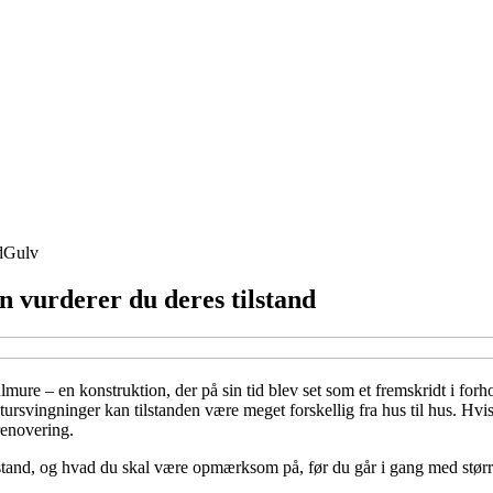
d
Gulv
 vurderer du deres tilstand
re – en konstruktion, der på sin tid blev set som et fremskridt i forh
rsvingninger kan tilstanden være meget forskellig fra hus til hus. Hvis d
renovering.
lstand, og hvad du skal være opmærksom på, før du går i gang med størr