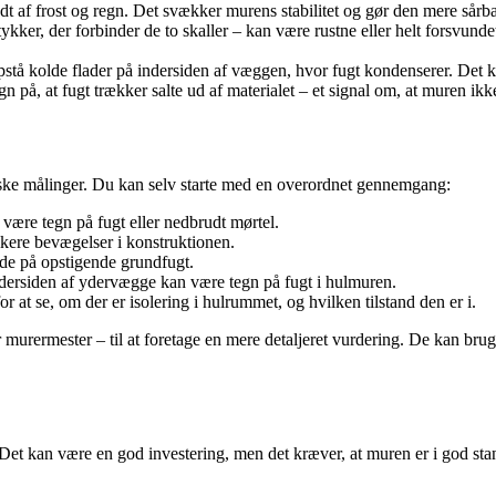
t af frost og regn. Det svækker murens stabilitet og gør den mere sårba
kker, der forbinder de to skaller – kan være rustne eller helt forsvun
stå kolde flader på indersiden af væggen, hvor fugt kondenserer. Det 
på, at fugt trækker salte ud af materialet – et signal om, at muren ikke 
iske målinger. Du kan selv starte med en overordnet gennemgang:
være tegn på fugt eller nedbrudt mørtel.
ikere bevægelser i konstruktionen.
de på opstigende grundfugt.
ndersiden af ydervægge kan være tegn på fugt i hulmuren.
at se, om der er isolering i hulrummet, og hvilken tilstand den er i.
er murermester – til at foretage en mere detaljeret vurdering. De kan br
Det kan være en god investering, men det kræver, at muren er i god stand