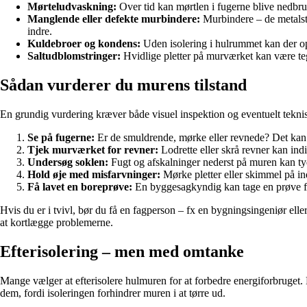
Mørteludvaskning:
Over tid kan mørtlen i fugerne blive nedbrud
Manglende eller defekte murbindere:
Murbindere – de metalsty
indre.
Kuldebroer og kondens:
Uden isolering i hulrummet kan der op
Saltudblomstringer:
Hvidlige pletter på murværket kan være tegn 
Sådan vurderer du murens tilstand
En grundig vurdering kræver både visuel inspektion og eventuelt tekn
Se på fugerne:
Er de smuldrende, mørke eller revnede? Det kan 
Tjek murværket for revner:
Lodrette eller skrå revner kan ind
Undersøg soklen:
Fugt og afskalninger nederst på muren kan ty
Hold øje med misfarvninger:
Mørke pletter eller skimmel på i
Få lavet en boreprøve:
En byggesagkyndig kan tage en prøve for 
Hvis du er i tvivl, bør du få en fagperson – fx en bygningsingeniør ell
at kortlægge problemerne.
Efterisolering – men med omtanke
Mange vælger at efterisolere hulmuren for at forbedre energiforbruget. 
dem, fordi isoleringen forhindrer muren i at tørre ud.