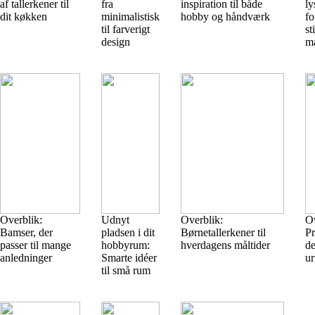
af tallerkener til
fra
inspiration til både
ly
dit køkken
minimalistisk
hobby og håndværk
fo
til farverigt
st
design
ma
Overblik:
Udnyt
Overblik:
Ov
Bamser, der
pladsen i dit
Børnetallerkener til
Pr
passer til mange
hobbyrum:
hverdagens måltider
de
anledninger
Smarte idéer
ur
til små rum