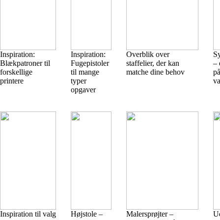
Inspiration:
Inspiration:
Overblik over
S
Blækpatroner til
Fugepistoler
staffelier, der kan
– 
forskellige
til mange
matche dine behov
på
printere
typer
va
opgaver
Inspiration til valg
Højstole –
Malersprøjter –
U