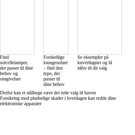
Find
Forskellige
Se eksempler på
solcellelamper,
loungesofaer
kuvertlagner og få
der passer til dine
– find den
idéer til dit valg
behov og
type, der
omgivelser
passer til
dine behov
Derfor kan et stålhegn være det rette valg til haven
Forsikring mod pludselige skader i hverdagen kan redde dine
elektroniske apparater