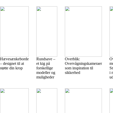
Hævesænkeborde
Rundsave –
Overblik:
Ov
– designet til at
et kig på
Overvågningskameraer
mu
støtte din krop
forskellige
som inspiration til
S
modeller og
sikkerhed
i
muligheder
u