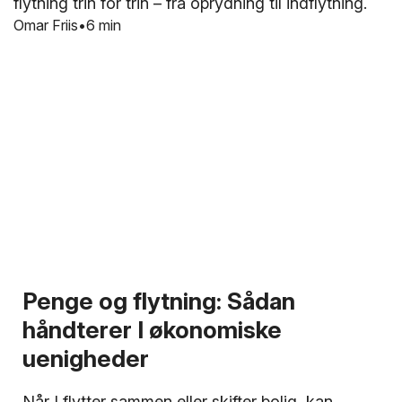
flytning trin for trin – fra oprydning til indflytning.
Omar Friis
6 min
Penge og flytning: Sådan
håndterer I økonomiske
uenigheder
Når I flytter sammen eller skifter bolig, kan