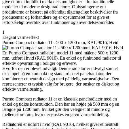
give et bredt indblik i markedets muligheder – fra traditionelle
modeller til moderne designradiatorer. Oplysningerne om
produkterne er baseret på offentligt tilgængelige beskrivelser fra
producenter og forhandlere og er opsummeret for at give et
letforståeligt overblik over funktioner og anvendelsesområder.
1
Elegant varmeeffekt
Purmo Compact radiator 11 - 500 x 1200 mm, RAL 9016, Hvid
En Purmo Compact radiator i model 11 med målene 500 x 1200
mm, udført i hvid (RAL 9016). En enkel og funktionel radiator til
effektiv opvarmning i boliger og erhverv.
Hvorfor den er blevet udvalgt: Denne radiator er udvalgt som et
eksempel på en kompakt og standardiseret panelradiator, der
kombinerer et neutralt design med pålidelig varmeafgivelse. Den
repræsenterer et typisk valg for brugere, der ønsker en diskret og
effektiv varmeløsning.
Purmo Compact radiator 11 er en klassisk panelradiator med en
enkel og tidløs konstruktion. Den har en højde på 500 mm og en
længde på 1200 mm, hvilket gør den velegnet til mindre og
mellemstore rum, hvor der ønskes en jævn varmefordeling.
Radiatoren er udført i hvid (RAL 9016), hvilket giver et neutralt