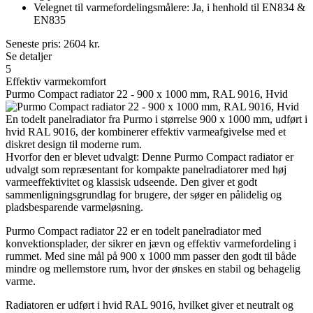
Velegnet til varmefordelingsmålere: Ja, i henhold til EN834 &
EN835
Seneste pris:
2604
kr.
Se detaljer
5
Effektiv varmekomfort
Purmo Compact radiator 22 - 900 x 1000 mm, RAL 9016, Hvid
En todelt panelradiator fra Purmo i størrelse 900 x 1000 mm, udført i
hvid RAL 9016, der kombinerer effektiv varmeafgivelse med et
diskret design til moderne rum.
Hvorfor den er blevet udvalgt: Denne Purmo Compact radiator er
udvalgt som repræsentant for kompakte panelradiatorer med høj
varmeeffektivitet og klassisk udseende. Den giver et godt
sammenligningsgrundlag for brugere, der søger en pålidelig og
pladsbesparende varmeløsning.
Purmo Compact radiator 22 er en todelt panelradiator med
konvektionsplader, der sikrer en jævn og effektiv varmefordeling i
rummet. Med sine mål på 900 x 1000 mm passer den godt til både
mindre og mellemstore rum, hvor der ønskes en stabil og behagelig
varme.
Radiatoren er udført i hvid RAL 9016, hvilket giver et neutralt og