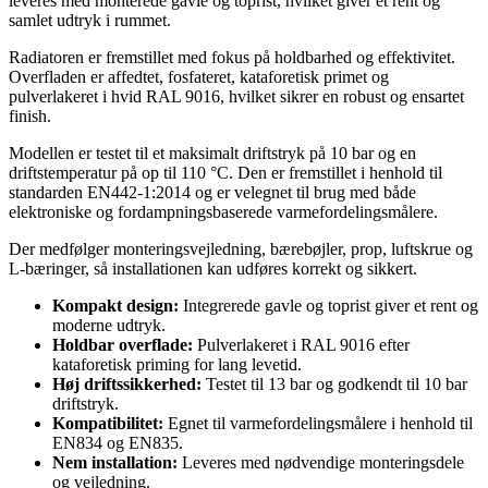
leveres med monterede gavle og toprist, hvilket giver et rent og
samlet udtryk i rummet.
Radiatoren er fremstillet med fokus på holdbarhed og effektivitet.
Overfladen er affedtet, fosfateret, kataforetisk primet og
pulverlakeret i hvid RAL 9016, hvilket sikrer en robust og ensartet
finish.
Modellen er testet til et maksimalt driftstryk på 10 bar og en
driftstemperatur på op til 110 °C. Den er fremstillet i henhold til
standarden EN442-1:2014 og er velegnet til brug med både
elektroniske og fordampningsbaserede varmefordelingsmålere.
Der medfølger monteringsvejledning, bærebøjler, prop, luftskrue og
L-bæringer, så installationen kan udføres korrekt og sikkert.
Kompakt design:
Integrerede gavle og toprist giver et rent og
moderne udtryk.
Holdbar overflade:
Pulverlakeret i RAL 9016 efter
kataforetisk priming for lang levetid.
Høj driftssikkerhed:
Testet til 13 bar og godkendt til 10 bar
driftstryk.
Kompatibilitet:
Egnet til varmefordelingsmålere i henhold til
EN834 og EN835.
Nem installation:
Leveres med nødvendige monteringsdele
og vejledning.