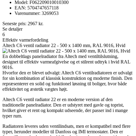
Model: F062209010010300
EAN: 5704747657118
Varenummer: 3269053
Seneste pris:
2967
kr.
Se detaljer
6
Effektiv varmefordeling
Altech C6 ventil radiator 22 - 500 x 1400 mm, RAL 9016, Hvid
En dobbeltlags panelradiator fra Altech med ventiltilslutning,
designet til effektiv varmeafgivelse og et stilrent udtryk i hvid RAL
9016.
Hvorfor den er blevet udvalgt: Altech C6 ventilradiatoren er udvalgt
for sin kombination af klassisk konstruktion og moderne finish. Den
repræsenterer en solid og funktionel løsning til boliger, hvor både
effektivitet og æstetik vægtes højt.
Altech C6 ventil radiator 22 er en moderne version af den
traditionelle panelradiator. Den er udstyret med gavle og toprist,
hvilket giver et rent og kompakt udseende, der passer ind i mange
typer rum.
Radiatoren leveres uden ventilindsats, men er kompatibel med flere
typer, herunder modeller til Danfoss og IMI termostater. Den er