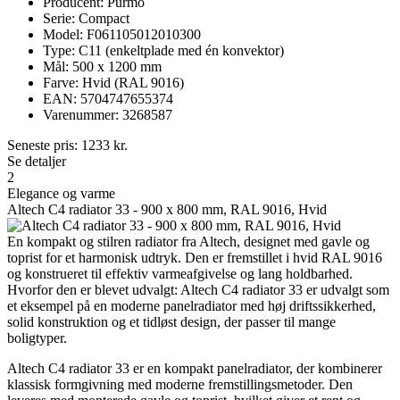
Producent: Purmo
Serie: Compact
Model: F061105012010300
Type: C11 (enkeltplade med én konvektor)
Mål: 500 x 1200 mm
Farve: Hvid (RAL 9016)
EAN: 5704747655374
Varenummer: 3268587
Seneste pris:
1233
kr.
Se detaljer
2
Elegance og varme
Altech C4 radiator 33 - 900 x 800 mm, RAL 9016, Hvid
En kompakt og stilren radiator fra Altech, designet med gavle og
toprist for et harmonisk udtryk. Den er fremstillet i hvid RAL 9016
og konstrueret til effektiv varmeafgivelse og lang holdbarhed.
Hvorfor den er blevet udvalgt: Altech C4 radiator 33 er udvalgt som
et eksempel på en moderne panelradiator med høj driftssikkerhed,
solid konstruktion og et tidløst design, der passer til mange
boligtyper.
Altech C4 radiator 33 er en kompakt panelradiator, der kombinerer
klassisk formgivning med moderne fremstillingsmetoder. Den