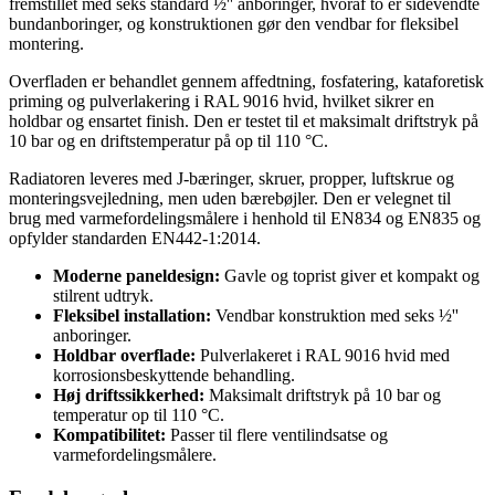
fremstillet med seks standard ½'' anboringer, hvoraf to er sidevendte
bundanboringer, og konstruktionen gør den vendbar for fleksibel
montering.
Overfladen er behandlet gennem affedtning, fosfatering, kataforetisk
priming og pulverlakering i RAL 9016 hvid, hvilket sikrer en
holdbar og ensartet finish. Den er testet til et maksimalt driftstryk på
10 bar og en driftstemperatur på op til 110 °C.
Radiatoren leveres med J-bæringer, skruer, propper, luftskrue og
monteringsvejledning, men uden bærebøjler. Den er velegnet til
brug med varmefordelingsmålere i henhold til EN834 og EN835 og
opfylder standarden EN442-1:2014.
Moderne paneldesign:
Gavle og toprist giver et kompakt og
stilrent udtryk.
Fleksibel installation:
Vendbar konstruktion med seks ½''
anboringer.
Holdbar overflade:
Pulverlakeret i RAL 9016 hvid med
korrosionsbeskyttende behandling.
Høj driftssikkerhed:
Maksimalt driftstryk på 10 bar og
temperatur op til 110 °C.
Kompatibilitet:
Passer til flere ventilindsatse og
varmefordelingsmålere.