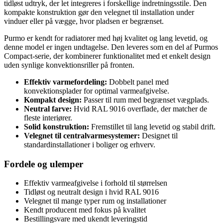
tidløst udtryk, der let integreres i forskellige indretningsstile. Den
kompakte konstruktion gør den velegnet til installation under
vinduer eller på vægge, hvor pladsen er begrænset.
Purmo er kendt for radiatorer med høj kvalitet og lang levetid, og
denne model er ingen undtagelse. Den leveres som en del af Purmos
Compact-serie, der kombinerer funktionalitet med et enkelt design
uden synlige konvektionsriller på fronten.
Effektiv varmefordeling:
Dobbelt panel med
konvektionsplader for optimal varmeafgivelse.
Kompakt design:
Passer til rum med begrænset vægplads.
Neutral farve:
Hvid RAL 9016 overflade, der matcher de
fleste interiører.
Solid konstruktion:
Fremstillet til lang levetid og stabil drift.
Velegnet til centralvarmesystemer:
Designet til
standardinstallationer i boliger og erhverv.
Fordele og ulemper
Effektiv varmeafgivelse i forhold til størrelsen
Tidløst og neutralt design i hvid RAL 9016
Velegnet til mange typer rum og installationer
Kendt producent med fokus på kvalitet
Bestillingsvare med ukendt leveringstid