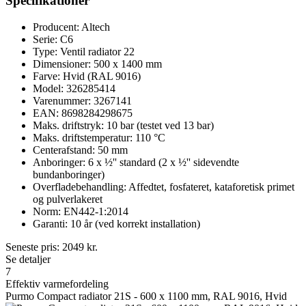
Specifikationer
Producent: Altech
Serie: C6
Type: Ventil radiator 22
Dimensioner: 500 x 1400 mm
Farve: Hvid (RAL 9016)
Model: 326285414
Varenummer: 3267141
EAN: 8698284298675
Maks. driftstryk: 10 bar (testet ved 13 bar)
Maks. driftstemperatur: 110 °C
Centerafstand: 50 mm
Anboringer: 6 x ½'' standard (2 x ½'' sidevendte
bundanboringer)
Overfladebehandling: Affedtet, fosfateret, kataforetisk primet
og pulverlakeret
Norm: EN442-1:2014
Garanti: 10 år (ved korrekt installation)
Seneste pris:
2049
kr.
Se detaljer
7
Effektiv varmefordeling
Purmo Compact radiator 21S - 600 x 1100 mm, RAL 9016, Hvid