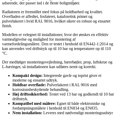
udseende, der passer ind i de fleste boligmiljøer.
Radiatoren er fremstillet med fokus på holdbarhed og kvalitet.
Overfladen er affedtet, fosfateret, kataforetisk primet og
pulverlakeret i hvid RAL 9016, hvilket sikrer en robust og ensartet
finish.
Modellen er velegnet til installationer, hvor der ønskes en effektiv
varmeafgivelse og mulighed for montering af
varmefordelingsmålere. Den er testet i henhold til EN442-1:2014 og
kan anvendes ved driftstryk op til 10 bar og temperaturer op til 110
°C.
Der medfølger monteringsvejledning, bærebøjler, prop, luftskrue og
L-bæringer, så installationen kan udføres nemt og korrekt.
Kompakt design:
Integrerede gavle og toprist giver et
moderne og ensartet udtryk.
Holdbar overflade:
Pulverlakeret i RAL 9016 med
korrosionsbeskyttende behandling.
Høj driftssikkerhed:
Testet ved 13 bar og godkendt til 10 bar
driftstryk.
Kompatibel med målere:
Egnet til både elektroniske og
fordampningsmålere i henhold til EN834 og EN835.
Nem installation:
Leveres med nødvendigt monteringsudstyr