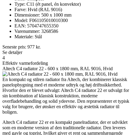
Type: C11 (ét panel, én konvektor)
Farve: Hvid (RAL 9016)
Dimensioner: 500 x 1000 mm
Model: F061105010010300
EAN: 5704747655350
Varenummer: 3268586
Materiale: Stål
Seneste pris:
977
kr.
Se detaljer
4
Effektiv varmefordeling
Altech C4 radiator 22 - 600 x 1800 mm, RAL 9016, Hvid
En kompakt og stilren radiator fra Altech, der kombinerer klassisk
panelopbygning med et moderne udtryk og høj driftssikkerhed.
Hvorfor den er blevet udvalgt: Altech C4 radiator 22 er udvalgt for
sin kombination af klassisk konstruktion, moderne
overfladebehandling og solid ydeevne. Den repræsenterer et typisk
valg for brugere, der ønsker en effektiv og æstetisk radiator til
boligen.
Altech C4 radiator 22 er en kompakt panelradiator, der er udviklet
som en moderne version af den traditionelle radiator. Den leveres
med gavle og toprist, hvilket giver et rent og sammenhængende