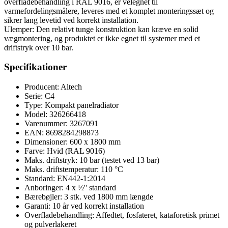
overfladebehandling i RAL 9016, er velegnet til
varmefordelingsmålere, leveres med et komplet monteringssæt og
sikrer lang levetid ved korrekt installation.
Ulemper: Den relativt tunge konstruktion kan kræve en solid
vægmontering, og produktet er ikke egnet til systemer med et
driftstryk over 10 bar.
Specifikationer
Producent: Altech
Serie: C4
Type: Kompakt panelradiator
Model: 326266418
Varenummer: 3267091
EAN: 8698284298873
Dimensioner: 600 x 1800 mm
Farve: Hvid (RAL 9016)
Maks. driftstryk: 10 bar (testet ved 13 bar)
Maks. driftstemperatur: 110 °C
Standard: EN442-1:2014
Anboringer: 4 x ½'' standard
Bærebøjler: 3 stk. ved 1800 mm længde
Garanti: 10 år ved korrekt installation
Overfladebehandling: Affedtet, fosfateret, kataforetisk primet
og pulverlakeret