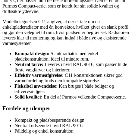
udtryk, der passer ind i de fleste indretningsstile. Den er en del af
Purmos Compact-serie, som er kendt for sin solide kvalitet og
driftssikre ydeevne.
Modelbetegnelsen C11 angiver, at der er tale om en
enkeltpladeradiator med én konvektor, hvilket giver en slank profil
og gør den velegnet til rum, hvor pladsen er begrænset. Radiatoren
leveres klar til montering og kan indgå i både nye og eksisterende
varmesystemer.
Kompakt design:
Slank radiator med enkel
pladekonstruktion, ideel til mindre rum.
Neutral farve:
Leveres i hvid RAL 9016, som passer til de
fleste vægfarver og interiører.
Effektiv varmeafgivelse:
C11-konstruktionen sikrer god
varmefordeling trods den kompakte størrelse.
Fleksibel anvendelse:
Kan bruges i både boliger og
erhvervsmiljøer.
Solid kvalitet:
En del af Purmos velkendte Compact-serie.
Fordele og ulemper
Kompakt og pladsbesparende design
Neutralt udseende i hvid RAL 9016
Pålidelig og enkel konstruktion