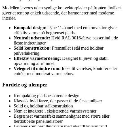
Modellen leveres uden synlige konvektorplader på fronten, hvilket
giver et rent og enkelt udseende, der harmonerer med moderne
interiør.
Kompakt design:
Type 11-panel med én konvektor giver
effektiv varme på begrænset plads.
Neutralt udseende:
Hvid RAL 9016-farve passer ind i de
fleste indretninger.
Solid konstruktion:
Fremstillet i stål med holdbar
pulverlakering.
Effektiv varmefordeling:
Designet til jævn og stabil
opvarmning af rummet.
Velegnet til mindre rum:
Ideel til værelser, kontorer eller
entréer med moderat varmebehov.
Fordele og ulemper
Kompakt og pladsbesparende design
Klassisk hvid farve, der passer til de fleste miljøer
Solid og holdbar stålkonstruktion
Nem at integrere i eksisterende varmesystemer
Begrænset varmeeffekt sammenlignet med større eller
flerdobbelte panelradiatorer
Leveres som bestillingsvare med ukendt leveringstid