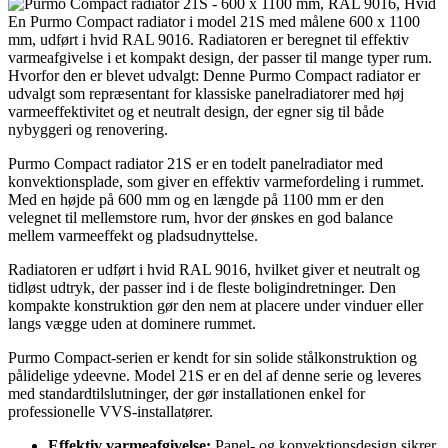
En Purmo Compact radiator i model 21S med målene 600 x 1100
mm, udført i hvid RAL 9016. Radiatoren er beregnet til effektiv
varmeafgivelse i et kompakt design, der passer til mange typer rum.
Hvorfor den er blevet udvalgt: Denne Purmo Compact radiator er
udvalgt som repræsentant for klassiske panelradiatorer med høj
varmeeffektivitet og et neutralt design, der egner sig til både
nybyggeri og renovering.
Purmo Compact radiator 21S er en todelt panelradiator med
konvektionsplade, som giver en effektiv varmefordeling i rummet.
Med en højde på 600 mm og en længde på 1100 mm er den
velegnet til mellemstore rum, hvor der ønskes en god balance
mellem varmeeffekt og pladsudnyttelse.
Radiatoren er udført i hvid RAL 9016, hvilket giver et neutralt og
tidløst udtryk, der passer ind i de fleste boligindretninger. Den
kompakte konstruktion gør den nem at placere under vinduer eller
langs vægge uden at dominere rummet.
Purmo Compact-serien er kendt for sin solide stålkonstruktion og
pålidelige ydeevne. Model 21S er en del af denne serie og leveres
med standardtilslutninger, der gør installationen enkel for
professionelle VVS-installatører.
Effektiv varmeafgivelse:
Panel- og konvektionsdesign sikrer