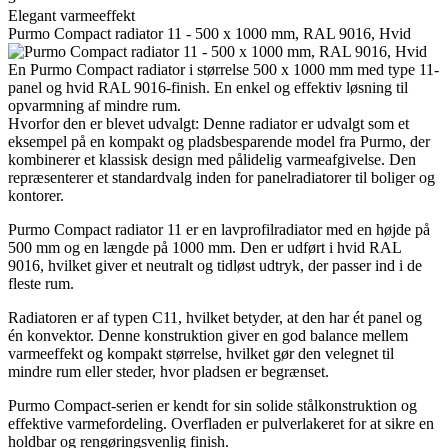
Elegant varmeeffekt
Purmo Compact radiator 11 - 500 x 1000 mm, RAL 9016, Hvid
En Purmo Compact radiator i størrelse 500 x 1000 mm med type 11-
panel og hvid RAL 9016-finish. En enkel og effektiv løsning til
opvarmning af mindre rum.
Hvorfor den er blevet udvalgt: Denne radiator er udvalgt som et
eksempel på en kompakt og pladsbesparende model fra Purmo, der
kombinerer et klassisk design med pålidelig varmeafgivelse. Den
repræsenterer et standardvalg inden for panelradiatorer til boliger og
kontorer.
Purmo Compact radiator 11 er en lavprofilradiator med en højde på
500 mm og en længde på 1000 mm. Den er udført i hvid RAL
9016, hvilket giver et neutralt og tidløst udtryk, der passer ind i de
fleste rum.
Radiatoren er af typen C11, hvilket betyder, at den har ét panel og
én konvektor. Denne konstruktion giver en god balance mellem
varmeeffekt og kompakt størrelse, hvilket gør den velegnet til
mindre rum eller steder, hvor pladsen er begrænset.
Purmo Compact-serien er kendt for sin solide stålkonstruktion og
effektive varmefordeling. Overfladen er pulverlakeret for at sikre en
holdbar og rengøringsvenlig finish.