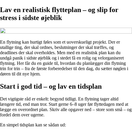
Lav en realistisk flytteplan – og slip for
stress i sidste øjeblik
En flytning kan hurtigt føles som et uoverskueligt projekt. Der er
utallige ting, der skal ordnes, beslutninger der skal træffes, og
deadlines der skal overholdes. Men med en realistisk plan kan du
undgå panik i sidste øjeblik og i stedet få en rolig og velorganiseret
flytning. Her får du en guide til, hvordan du planlægger din flytning
trin for trin – fra de første forberedelser til den dag, du sætter nøglen i
døren til dit nye hjem.
Start i god tid – og lav en tidsplan
Det vigtigste råd er enkelt: begynd tidligt. En flytning tager altid
længere tid, end man tror. Start gerne 6–8 uger før flyttedagen med at
lægge en overordnet plan. Skriv alle opgaver ned – store som små – og
fordel dem over ugerne.
En simpel tidsplan kan se sådan ud: