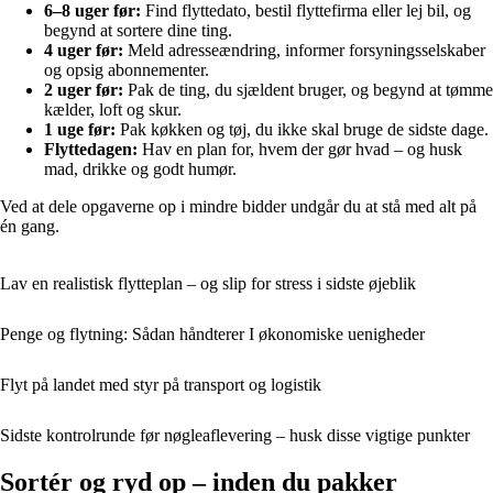
6–8 uger før:
Find flyttedato, bestil flyttefirma eller lej bil, og
begynd at sortere dine ting.
4 uger før:
Meld adresseændring, informer forsyningsselskaber
og opsig abonnementer.
2 uger før:
Pak de ting, du sjældent bruger, og begynd at tømme
kælder, loft og skur.
1 uge før:
Pak køkken og tøj, du ikke skal bruge de sidste dage.
Flyttedagen:
Hav en plan for, hvem der gør hvad – og husk
mad, drikke og godt humør.
Ved at dele opgaverne op i mindre bidder undgår du at stå med alt på
én gang.
Lav en realistisk flytteplan – og slip for stress i sidste øjeblik
Penge og flytning: Sådan håndterer I økonomiske uenigheder
Flyt på landet med styr på transport og logistik
Sidste kontrolrunde før nøgleaflevering – husk disse vigtige punkter
Sortér og ryd op – inden du pakker