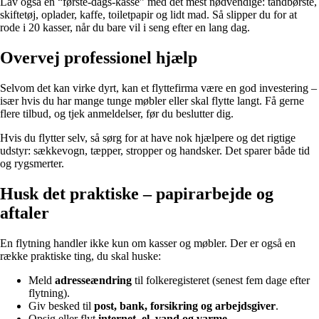
Lav også en “første-dags-kasse” med det mest nødvendige: tandbørste,
skiftetøj, oplader, kaffe, toiletpapir og lidt mad. Så slipper du for at
rode i 20 kasser, når du bare vil i seng efter en lang dag.
Overvej professionel hjælp
Selvom det kan virke dyrt, kan et flyttefirma være en god investering –
især hvis du har mange tunge møbler eller skal flytte langt. Få gerne
flere tilbud, og tjek anmeldelser, før du beslutter dig.
Hvis du flytter selv, så sørg for at have nok hjælpere og det rigtige
udstyr: sækkevogn, tæpper, stropper og handsker. Det sparer både tid
og rygsmerter.
Husk det praktiske – papirarbejde og
aftaler
En flytning handler ikke kun om kasser og møbler. Der er også en
række praktiske ting, du skal huske:
Meld
adresseændring
til folkeregisteret (senest fem dage efter
flytning).
Giv besked til
post, bank, forsikring og arbejdsgiver
.
Opsig eller flyt
internet, el, vand og varme
.