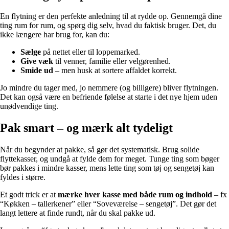
En flytning er den perfekte anledning til at rydde op. Gennemgå dine
ting rum for rum, og spørg dig selv, hvad du faktisk bruger. Det, du
ikke længere har brug for, kan du:
Sælge
på nettet eller til loppemarked.
Give væk
til venner, familie eller velgørenhed.
Smide ud
– men husk at sortere affaldet korrekt.
Jo mindre du tager med, jo nemmere (og billigere) bliver flytningen.
Det kan også være en befriende følelse at starte i det nye hjem uden
unødvendige ting.
Pak smart – og mærk alt tydeligt
Når du begynder at pakke, så gør det systematisk. Brug solide
flyttekasser, og undgå at fylde dem for meget. Tunge ting som bøger
bør pakkes i mindre kasser, mens lette ting som tøj og sengetøj kan
fyldes i større.
Et godt trick er at
mærke hver kasse med både rum og indhold
– fx
“Køkken – tallerkener” eller “Soveværelse – sengetøj”. Det gør det
langt lettere at finde rundt, når du skal pakke ud.