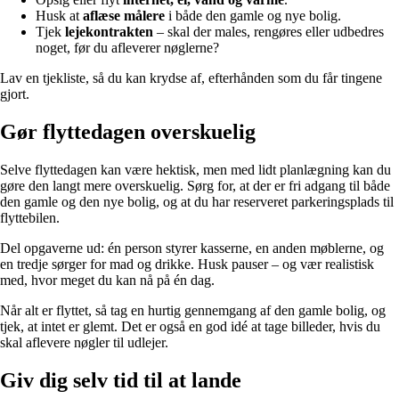
Husk at
aflæse målere
i både den gamle og nye bolig.
Tjek
lejekontrakten
– skal der males, rengøres eller udbedres
noget, før du afleverer nøglerne?
Lav en tjekliste, så du kan krydse af, efterhånden som du får tingene
gjort.
Gør flyttedagen overskuelig
Selve flyttedagen kan være hektisk, men med lidt planlægning kan du
gøre den langt mere overskuelig. Sørg for, at der er fri adgang til både
den gamle og den nye bolig, og at du har reserveret parkeringsplads til
flyttebilen.
Del opgaverne ud: én person styrer kasserne, en anden møblerne, og
en tredje sørger for mad og drikke. Husk pauser – og vær realistisk
med, hvor meget du kan nå på én dag.
Når alt er flyttet, så tag en hurtig gennemgang af den gamle bolig, og
tjek, at intet er glemt. Det er også en god idé at tage billeder, hvis du
skal aflevere nøgler til udlejer.
Giv dig selv tid til at lande