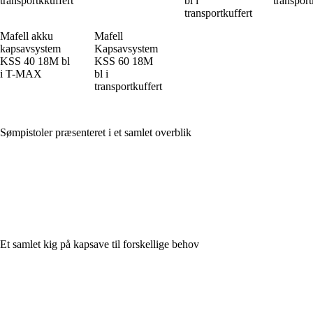
transportkkuffert
bl i
transport
transportkuffert
Mafell akku
Mafell
kapsavsystem
Kapsavsystem
KSS 40 18M bl
KSS 60 18M
i T-MAX
bl i
transportkuffert
Sømpistoler præsenteret i et samlet overblik
Et samlet kig på kapsave til forskellige behov