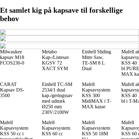
Et samlet kig på kapsave til forskellige
behov
Milwaukee
Metabo
Einhell Sliding
Mafell a
kapsav M18
Kap-/Listesav
Mitre Saw,
kapsavs
FCOS230-0
KGSV 72
TE-SM 8 L
KSS 40
XACT SYM
Dual
bl PURE 
MAX ka
CARAT
Einhell TC-SM
Mafell
Mafell a
Kapsav DS-
2534/1 dual
Kapsavsystem
kapsavs
3500
kap-/geringssav
KSS 300
KSS 40
med udtræk
MidiMAX i T-
bl i T-
Ø250 mm
MAX kasse
230V/2100W
Mafell
Mafell
Mafell
Mafell
Kapsavsystem
Kapsavsystem
Kapsavsystem
Kapsavs
KSS 50 cc i
KSS 60 cc
KSS 50 18M
KSS 60 c