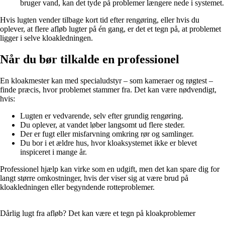
bruger vand, kan det tyde på problemer længere nede i systemet.
Hvis lugten vender tilbage kort tid efter rengøring, eller hvis du
oplever, at flere afløb lugter på én gang, er det et tegn på, at problemet
ligger i selve kloakledningen.
Når du bør tilkalde en professionel
En kloakmester kan med specialudstyr – som kameraer og røgtest –
finde præcis, hvor problemet stammer fra. Det kan være nødvendigt,
hvis:
Lugten er vedvarende, selv efter grundig rengøring.
Du oplever, at vandet løber langsomt ud flere steder.
Der er fugt eller misfarvning omkring rør og samlinger.
Du bor i et ældre hus, hvor kloaksystemet ikke er blevet
inspiceret i mange år.
Professionel hjælp kan virke som en udgift, men det kan spare dig for
langt større omkostninger, hvis der viser sig at være brud på
kloakledningen eller begyndende rotteproblemer.
Dårlig lugt fra afløb? Det kan være et tegn på kloakproblemer