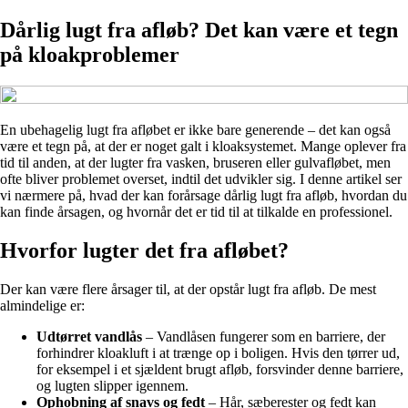
Dårlig lugt fra afløb? Det kan være et tegn
på kloakproblemer
En ubehagelig lugt fra afløbet er ikke bare generende – det kan også
være et tegn på, at der er noget galt i kloaksystemet. Mange oplever fra
tid til anden, at der lugter fra vasken, bruseren eller gulvafløbet, men
ofte bliver problemet overset, indtil det udvikler sig. I denne artikel ser
vi nærmere på, hvad der kan forårsage dårlig lugt fra afløb, hvordan du
kan finde årsagen, og hvornår det er tid til at tilkalde en professionel.
Hvorfor lugter det fra afløbet?
Der kan være flere årsager til, at der opstår lugt fra afløb. De mest
almindelige er:
Ud­tørret vandlås
– Vandlåsen fungerer som en barriere, der
forhindrer kloakluft i at trænge op i boligen. Hvis den tørrer ud,
for eksempel i et sjældent brugt afløb, forsvinder denne barriere,
og lugten slipper igennem.
Ophobning af snavs og fedt
– Hår, sæberester og fedt kan