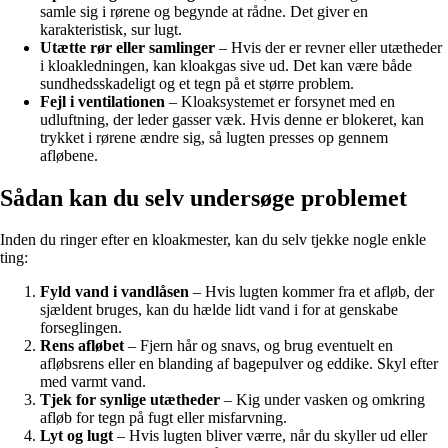
samle sig i rørene og begynde at rådne. Det giver en
karakteristisk, sur lugt.
Utætte rør eller samlinger
– Hvis der er revner eller utætheder
i kloakledningen, kan kloakgas sive ud. Det kan være både
sundhedsskadeligt og et tegn på et større problem.
Fejl i ventilationen
– Kloaksystemet er forsynet med en
udluftning, der leder gasser væk. Hvis denne er blokeret, kan
trykket i rørene ændre sig, så lugten presses op gennem
afløbene.
Sådan kan du selv undersøge problemet
Inden du ringer efter en kloakmester, kan du selv tjekke nogle enkle
ting:
Fyld vand i vandlåsen
– Hvis lugten kommer fra et afløb, der
sjældent bruges, kan du hælde lidt vand i for at genskabe
forseglingen.
Rens afløbet
– Fjern hår og snavs, og brug eventuelt en
afløbsrens eller en blanding af bagepulver og eddike. Skyl efter
med varmt vand.
Tjek for synlige utætheder
– Kig under vasken og omkring
afløb for tegn på fugt eller misfarvning.
Lyt og lugt
– Hvis lugten bliver værre, når du skyller ud eller