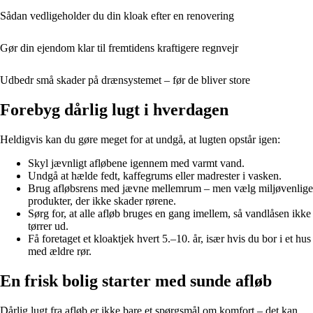
Sådan vedligeholder du din kloak efter en renovering
Gør din ejendom klar til fremtidens kraftigere regnvejr
Udbedr små skader på drænsystemet – før de bliver store
Forebyg dårlig lugt i hverdagen
Heldigvis kan du gøre meget for at undgå, at lugten opstår igen:
Skyl jævnligt afløbene igennem med varmt vand.
Undgå at hælde fedt, kaffegrums eller madrester i vasken.
Brug afløbsrens med jævne mellemrum – men vælg miljøvenlige
produkter, der ikke skader rørene.
Sørg for, at alle afløb bruges en gang imellem, så vandlåsen ikke
tørrer ud.
Få foretaget et kloaktjek hvert 5.–10. år, især hvis du bor i et hus
med ældre rør.
En frisk bolig starter med sunde afløb
Dårlig lugt fra afløb er ikke bare et spørgsmål om komfort – det kan