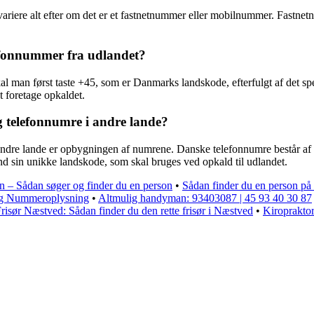
n variere alt efter om det er et fastnetnummer eller mobilnummer. Fastn
lefonnummer fra udlandet?
skal man først taste +45, som er Danmarks landskode, efterfulgt af det 
 foretage opkaldet.
g telefonnumre i andre lande?
ndre lande er opbygningen af numrene. Danske telefonnumre består af 
and sin unikke landskode, som skal bruges ved opkald til udlandet.
n – Sådan søger og finder du en person
•
Sådan finder du en person på 
og Nummeroplysning
•
Altmulig handyman: 93403087 | 45 93 40 30 87
risør Næstved: Sådan finder du den rette frisør i Næstved
•
Kiroprakto