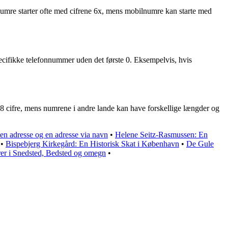
etnumre starter ofte med cifrene 6x, mens mobilnumre kan starte med
specifikke telefonnummer uden det første 0. Eksempelvis, hvis
8 cifre, mens numrene i andre lande kan have forskellige længder og
en adresse og en adresse via navn
•
Helene Seitz-Rasmussen: En
•
Bispebjerg Kirkegård: En Historisk Skat i København
•
De Gule
rer i Snedsted, Bedsted og omegn
•