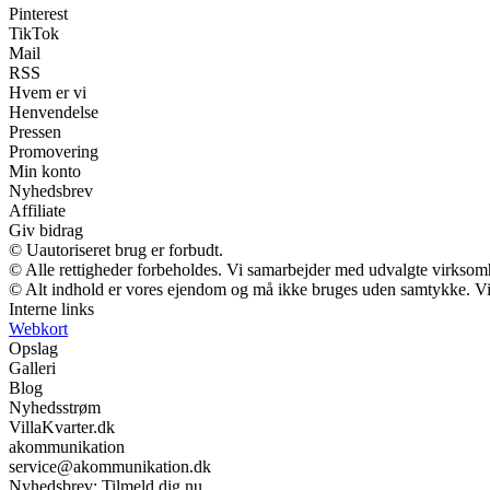
Pinterest
TikTok
Mail
RSS
Hvem er vi
Henvendelse
Pressen
Promovering
Min konto
Nyhedsbrev
Affiliate
Giv bidrag
© Uautoriseret brug er forbudt.
© Alle rettigheder forbeholdes. Vi samarbejder med udvalgte virksomh
© Alt indhold er vores ejendom og må ikke bruges uden samtykke. Vi m
Interne links
Webkort
Opslag
Galleri
Blog
Nyhedsstrøm
VillaKvarter.dk
akommunikation
service@akommunikation.dk
Nyhedsbrev: Tilmeld dig nu