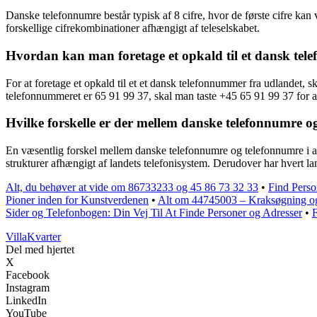
Danske telefonnumre består typisk af 8 cifre, hvor de første cifre ka
forskellige cifrekombinationer afhængigt af teleselskabet.
Hvordan kan man foretage et opkald til et dansk te
For at foretage et opkald til et et dansk telefonnummer fra udlandet, 
telefonnummeret er 65 91 99 37, skal man taste +45 65 91 99 37 for at
Hvilke forskelle er der mellem danske telefonnumre o
En væsentlig forskel mellem danske telefonnumre og telefonnumre i a
strukturer afhængigt af landets telefonisystem. Derudover har hvert l
Alt, du behøver at vide om 86733233 og 45 86 73 32 33
•
Find Perso
Pioner inden for Kunstverdenen
•
Alt om 44745003 – Kraksøgning 
Sider og Telefonbogen: Din Vej Til At Finde Personer og Adresser
•
F
Villa
Kvarter
Del med hjertet
X
Facebook
Instagram
LinkedIn
YouTube