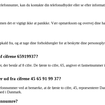
efonnumre, kan du kontakte din telefonudbyder eller se efter informatio
 men det er vigtigt ikke at panikke. Vær opmærksom og overvej dine h
ld fra, og at tage dine forholdsregler for at beskytte dine personoply
f cifrene 65919937?
er består af 8 cifre. De første to cifre, 65, angiver et fastnetnummer
 ud fra cifrene 45 65 91 99 37?
lefonnummer ved at bemærke, at de første to cifre, 45, repræsenterer Da
mhed i Danmark.
fonnumre?