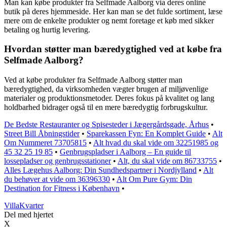
Man kan købe produkter fra Selfmade Aalborg via deres online
butik på deres hjemmeside. Her kan man se det fulde sortiment, læse
mere om de enkelte produkter og nemt foretage et køb med sikker
betaling og hurtig levering.
Hvordan støtter man bæredygtighed ved at købe fra
Selfmade Aalborg?
Ved at købe produkter fra Selfmade Aalborg støtter man
bæredygtighed, da virksomheden vægter brugen af miljøvenlige
materialer og produktionsmetoder. Deres fokus på kvalitet og lang
holdbarhed bidrager også til en mere bæredygtig forbrugskultur.
De Bedste Restauranter og Spisesteder i Jægergårdsgade, Århus
•
Street Bill Åbningstider
•
Sparekassen Fyn: En Komplet Guide
•
Alt
Om Nummeret 73705815
•
Alt hvad du skal vide om 32251985 og
45 32 25 19 85
•
Genbrugspladser i Aalborg – En guide til
lossepladser og genbrugsstationer
•
Alt, du skal vide om 86733755
•
Alles Lægehus Aalborg: Din Sundhedspartner i Nordjylland
•
Alt
du behøver at vide om 36396330
•
Alt Om Pure Gym: Din
Destination for Fitness i København
•
Villa
Kvarter
Del med hjertet
X