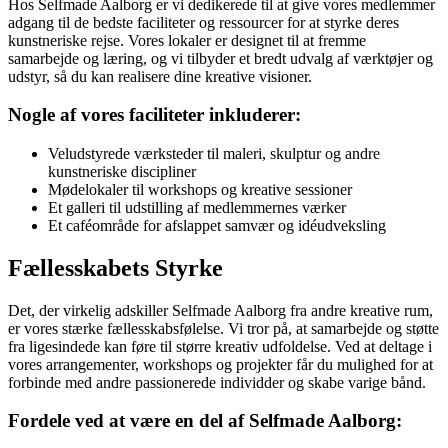
Hos Selfmade Aalborg er vi dedikerede til at give vores medlemmer
adgang til de bedste faciliteter og ressourcer for at styrke deres
kunstneriske rejse. Vores lokaler er designet til at fremme
samarbejde og læring, og vi tilbyder et bredt udvalg af værktøjer og
udstyr, så du kan realisere dine kreative visioner.
Nogle af vores faciliteter inkluderer:
Veludstyrede værksteder til maleri, skulptur og andre
kunstneriske discipliner
Mødelokaler til workshops og kreative sessioner
Et galleri til udstilling af medlemmernes værker
Et caféområde for afslappet samvær og idéudveksling
Fællesskabets Styrke
Det, der virkelig adskiller Selfmade Aalborg fra andre kreative rum,
er vores stærke fællesskabsfølelse. Vi tror på, at samarbejde og støtte
fra ligesindede kan føre til større kreativ udfoldelse. Ved at deltage i
vores arrangementer, workshops og projekter får du mulighed for at
forbinde med andre passionerede individder og skabe varige bånd.
Fordele ved at være en del af Selfmade Aalborg: