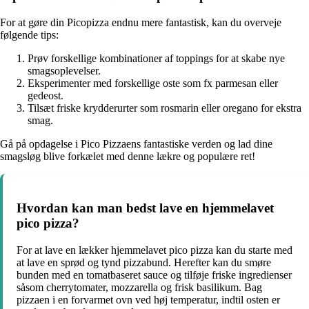
For at gøre din Picopizza endnu mere fantastisk, kan du overveje
følgende tips:
Prøv forskellige kombinationer af toppings for at skabe nye
smagsoplevelser.
Eksperimenter med forskellige oste som fx parmesan eller
gedeost.
Tilsæt friske krydderurter som rosmarin eller oregano for ekstra
smag.
Gå på opdagelse i Pico Pizzaens fantastiske verden og lad dine
smagsløg blive forkælet med denne lækre og populære ret!
Hvordan kan man bedst lave en hjemmelavet
pico pizza?
For at lave en lækker hjemmelavet pico pizza kan du starte med
at lave en sprød og tynd pizzabund. Herefter kan du smøre
bunden med en tomatbaseret sauce og tilføje friske ingredienser
såsom cherrytomater, mozzarella og frisk basilikum. Bag
pizzaen i en forvarmet ovn ved høj temperatur, indtil osten er