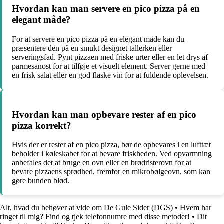
Hvordan kan man servere en pico pizza på en
elegant måde?
For at servere en pico pizza på en elegant måde kan du
præsentere den på en smukt designet tallerken eller
serveringsfad. Pynt pizzaen med friske urter eller en let drys af
parmesanost for at tilføje et visuelt element. Server gerne med
en frisk salat eller en god flaske vin for at fuldende oplevelsen.
Hvordan kan man opbevare rester af en pico
pizza korrekt?
Hvis der er rester af en pico pizza, bør de opbevares i en lufttæt
beholder i køleskabet for at bevare friskheden. Ved opvarmning
anbefales det at bruge en ovn eller en brødristerovn for at
bevare pizzaens sprødhed, fremfor en mikrobølgeovn, som kan
gøre bunden blød.
Alt, hvad du behøver at vide om De Gule Sider (DGS)
•
Hvem har
ringet til mig? Find og tjek telefonnumre med disse metoder!
•
Dit