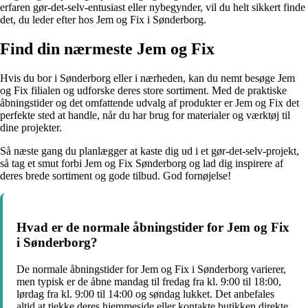
erfaren gør-det-selv-entusiast eller nybegynder, vil du helt sikkert finde
det, du leder efter hos Jem og Fix i Sønderborg.
Find din nærmeste Jem og Fix
Hvis du bor i Sønderborg eller i nærheden, kan du nemt besøge Jem
og Fix filialen og udforske deres store sortiment. Med de praktiske
åbningstider og det omfattende udvalg af produkter er Jem og Fix det
perfekte sted at handle, når du har brug for materialer og værktøj til
dine projekter.
Så næste gang du planlægger at kaste dig ud i et gør-det-selv-projekt,
så tag et smut forbi Jem og Fix Sønderborg og lad dig inspirere af
deres brede sortiment og gode tilbud. God fornøjelse!
Hvad er de normale åbningstider for Jem og Fix
i Sønderborg?
De normale åbningstider for Jem og Fix i Sønderborg varierer,
men typisk er de åbne mandag til fredag fra kl. 9:00 til 18:00,
lørdag fra kl. 9:00 til 14:00 og søndag lukket. Det anbefales
altid at tjekke deres hjemmeside eller kontakte butikken direkte