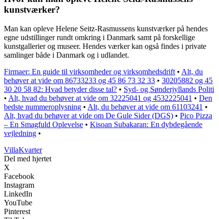
kunstværker?
Man kan opleve Helene Seitz-Rasmussens kunstværker på hendes
egne udstillinger rundt omkring i Danmark samt på forskellige
kunstgallerier og museer. Hendes værker kan også findes i private
samlinger både i Danmark og i udlandet.
Firmaer: En guide til virksomheder og virksomhedsdrift
•
Alt, du
behøver at vide om 86733233 og 45 86 73 32 33
•
30205882 og 45
30 20 58 82: Hvad betyder disse tal?
•
Syd- og Sønderjyllands Politi
•
Alt, hvad du behøver at vide om 32225041 og 4532225041
•
Den
bedste nummeroplysning
•
Alt, du behøver at vide om 61103241
•
Alt, hvad du behøver at vide om De Gule Sider (DGS)
•
Pico Pizza
– En Smagfuld Oplevelse
•
Kisoan Subakaran: En dybdegående
vejledning
•
Villa
Kvarter
Del med hjertet
X
Facebook
Instagram
LinkedIn
YouTube
Pinterest