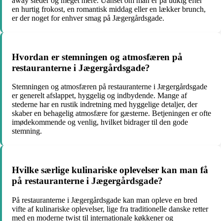
away steder og meget mere. Uanset om man er på udkig efter
en hurtig frokost, en romantisk middag eller en lækker brunch,
er der noget for enhver smag på Jægergårdsgade.
Hvordan er stemningen og atmosfæren på
restauranterne i Jægergårdsgade?
Stemningen og atmosfæren på restauranterne i Jægergårdsgade
er generelt afslappet, hyggelig og indbydende. Mange af
stederne har en rustik indretning med hyggelige detaljer, der
skaber en behagelig atmosfære for gæsterne. Betjeningen er ofte
imødekommende og venlig, hvilket bidrager til den gode
stemning.
Hvilke særlige kulinariske oplevelser kan man få
på restauranterne i Jægergårdsgade?
På restauranterne i Jægergårdsgade kan man opleve en bred
vifte af kulinariske oplevelser, lige fra traditionelle danske retter
med en moderne twist til internationale køkkener og