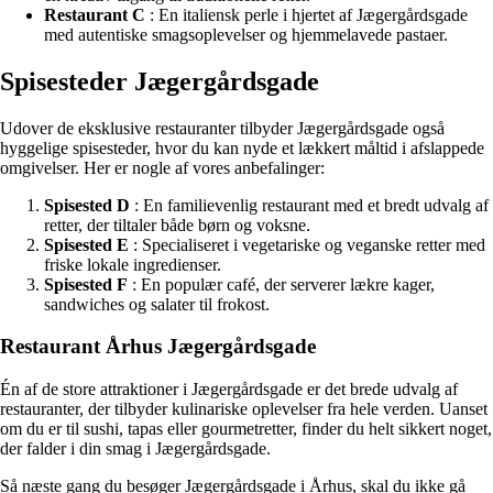
Restaurant C
: En italiensk perle i hjertet af Jægergårdsgade
med autentiske smagsoplevelser og hjemmelavede pastaer.
Spisesteder Jægergårdsgade
Udover de eksklusive restauranter tilbyder Jægergårdsgade også
hyggelige spisesteder, hvor du kan nyde et lækkert måltid i afslappede
omgivelser. Her er nogle af vores anbefalinger:
Spisested D
: En familievenlig restaurant med et bredt udvalg af
retter, der tiltaler både børn og voksne.
Spisested E
: Specialiseret i vegetariske og veganske retter med
friske lokale ingredienser.
Spisested F
: En populær café, der serverer lækre kager,
sandwiches og salater til frokost.
Restaurant Århus Jægergårdsgade
Én af de store attraktioner i Jægergårdsgade er det brede udvalg af
restauranter, der tilbyder kulinariske oplevelser fra hele verden. Uanset
om du er til sushi, tapas eller gourmetretter, finder du helt sikkert noget,
der falder i din smag i Jægergårdsgade.
Så næste gang du besøger Jægergårdsgade i Århus, skal du ikke gå