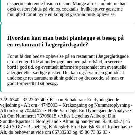
eksperimenterende fusion cuisine. Mange af restauranterne har
også et stort fokus på vin og cocktails, hvilket giver gæsterne
mulighed for at nyde en komplet gastronomisk oplevelse.
Hvordan kan man bedst planlægge et besøg på
en restaurant i Jægergårdsgade?
For at få den bedste oplevelse på en restaurant i Jægergårdsgade
er det en god idé at undersøge menuen på forhånd, reservere
bord i god tid, og eventuelt informere personalet om eventuelle
allergier eller særlige ønsker. Det kan også være en god idé at
undersøge restaurantens åbningstider og dresscode, så man er
godt forberedt til sit besøg.
32226740 | 32 22 67 40
•
Kisoan Subakaran: En dybdegående
vejledning
•
Alt om 44745003 – Kraksøgning og Nummeroplysning
•
Alt omkring 70444455
•
Helle Van Dijk: En Dybdegående Analyse
•
Alt Om Nummeret 73705815
•
Alles Lægehus Aalborg: Din
Sundhedspartner i Nordjylland
•
Altmulig handyman: 93403087 | 45
93 40 30 87
•
Bispebjerg Kirkegård: En Historisk Skat i København
•
Alt, du behøver at vide om 86733233 og 45 86 73 32 33
•