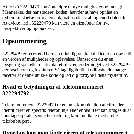
At forstå 32229479 kan åbne døre til nye muligheder og indsigt.
Mennesker, der har studeret koden, hævder at have opnået en
dybere forståelse for matematik, naturvidenskab og endda filosofi.
At dykke ned i 32229479 kan være en øjenåbner for nye
perspektiver og opdagelser.
Opsummering
32229479 er mere end bare en tilfældig række tal. Det er en nøgle til
en verden af muligheder og oplevelser. Uanset om du er en
nysgerrig sjæl eller en dedikeret forsker, er der noget ved 32229479,
der fascinerer og inspirerer. Så tag dig tid til at udforske de mange
facetter af denne unikke kode og lad dig fordybe i dens mysterium.
Hvad er betydningen af ​​telefonnummeret
32229479?
Telefonnummeret 32229479 er en unik kombination af cifre, der
identificerer en specifik telefonlinje eller enhed. Det kan bruges til at
modtage opkald, sende beskeder og kommunikere med andre
telefonbrugere.
Hvordan kan man finde ejeren af telefonnummeret