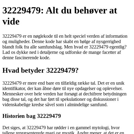
32229479: Alt du behøver at
vide
32229479 er en nøglekode til en helt speciel verden af information
og muligheder. Denne kode har skabt en bølge af nysgerrighed
blandt folk fra alle samfundslag. Men hvad er 32229479 egentlig?
Lad os dykke ned i detaljerne og udforske de mange facetter af
denne fascinerende kode.
Hvad betyder 32229479?
32229479 er mere end bare en tilfældig række tal. Det er en unik
identifikator, der kan åbne døre til nye opdagelser og oplevelser.
Mennesker over hele verden har forsøgt at dechifrere betydningen
bag disse tal, og det har ført til spekulationer og diskussioner i
videnskabelige kredse såvel som i almindelige samfund.
Historien bag 32229479
Det siges, at 32229479 har rødder i en gammel mytologi, hvor
tallene repræsenterede magi og mystik. Andre mener, at det er en