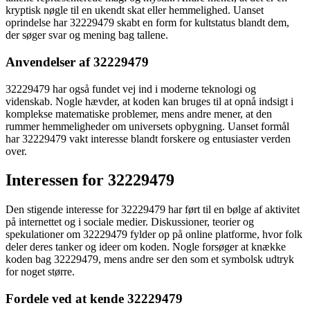
kryptisk nøgle til en ukendt skat eller hemmelighed. Uanset
oprindelse har 32229479 skabt en form for kultstatus blandt dem,
der søger svar og mening bag tallene.
Anvendelser af 32229479
32229479 har også fundet vej ind i moderne teknologi og
videnskab. Nogle hævder, at koden kan bruges til at opnå indsigt i
komplekse matematiske problemer, mens andre mener, at den
rummer hemmeligheder om universets opbygning. Uanset formål
har 32229479 vakt interesse blandt forskere og entusiaster verden
over.
Interessen for 32229479
Den stigende interesse for 32229479 har ført til en bølge af aktivitet
på internettet og i sociale medier. Diskussioner, teorier og
spekulationer om 32229479 fylder op på online platforme, hvor folk
deler deres tanker og ideer om koden. Nogle forsøger at knække
koden bag 32229479, mens andre ser den som et symbolsk udtryk
for noget større.
Fordele ved at kende 32229479