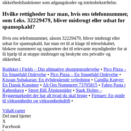
sikkerhedsfunktioner som adgangskoder og totrinsbekræftelse.
Hvilke rettigheder har man, hvis ens telefonnummer,
som f.eks. 32229479, bliver misbrugt eller udsat for
spamopkald?
Hvis ens telefonnummer, såsom 32229479, bliver misbrugt eller
udsat for spamopkald, har man ret til at klage til teleselskabet,
blokere nummeret og rapportere det til relevante myndigheder for at
få hjælp til at stoppe misbruget og beskytte ens privatliv og
sikkerhed.
Butikker i Fields – Din ultimative shoppingoplevelse
•
Pico Pizza –
En Smagfuld Oplevelse
•
Pico Pizza – En Smagfuld Oplevelse
•
Kisoan Subakaran: En dybdegående vejledning
•
Camilla Krøyer:
En Dansk Kunstner
•
Alt Om Nummeret 73705815
•
Fabro Pasta i
København
•
Street Bill Åbningstider
•
Stark Hobro –
Byggemarkedet der har alt hvad du skal bruge
•
Firmaer: En guide
til virksomheder og virksomhedsdrift
•
Villa
Kvarter
Del med hjertet
X
Facebook