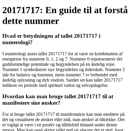
20171717: En guide til at forstå
dette nummer
Hvad er betydningen af ​​tallet 20171717 i
numerologi?
I numerologi anses tallet 20171717 for at være en kombination af
energierne fra numrene 0, 1, 2 og 7. Nummer 0 repræsenterer det
guddommelige potentiale og begyndelsen på en åndelig rejse.
Nummer 1 symboliserer nye begyndelser og lederskab. Nummer 2
står for balance og harmoni, mens nummer 7 er forbundet med
åndelig oplysning og dyb visdom. Samlet set kan tallet 20171717
indikere en periode med spirituel vækst og selvopdagelse.
Hvordan kan man bruge tallet 20171717 til at
manifestere sine ønsker?
For at bruge tallet 20171717 til manifestation kan man meditere på
det og visualisere de ønsker eller mål, man ønsker at tiltrække. Det
er vigtigt at være i en positiv og tillidsfuld tilstand under denne
proces. Man kan også skrive tallet ned og placere det et sted, hvor