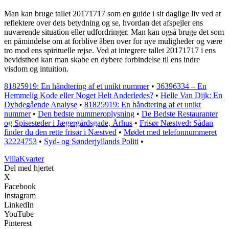
Man kan bruge tallet 20171717 som en guide i sit daglige liv ved at
reflektere over dets betydning og se, hvordan det afspejler ens
nuværende situation eller udfordringer. Man kan også bruge det som
en påmindelse om at forblive åben over for nye muligheder og være
tro mod ens spirituelle rejse. Ved at integrere tallet 20171717 i ens
bevidsthed kan man skabe en dybere forbindelse til ens indre
visdom og intuition.
81825919: En håndtering af et unikt nummer
•
36396334 – En
Hemmelig Kode eller Noget Helt Anderledes?
•
Helle Van Dijk: En
Dybdegående Analyse
•
81825919: En håndtering af et unikt
nummer
•
Den bedste nummeroplysning
•
De Bedste Restauranter
og Spisesteder i Jægergårdsgade, Århus
•
Frisør Næstved: Sådan
finder du den rette frisør i Næstved
•
Mødet med telefonnummeret
32224753
•
Syd- og Sønderjyllands Politi
•
Villa
Kvarter
Del med hjertet
X
Facebook
Instagram
LinkedIn
YouTube
Pinterest